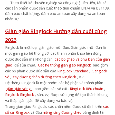
Theo thiết kế chuyên nghiệp và công nghệ tiên tiến, tất cả
các sản phẩm được sản xuất theo tiêu chuẩn EN74 và BS1139,
đảm bảo chất lượng, đảm bảo an toàn xây dựng và an toàn
nhân sự.
Giàn giáo Ringlock Hướng dẫn cuối cùng
2023
Ringlock là một loại giàn giáo mô -đun. Giàn giáo mô -đun là
một giàn giáo hệ thống với các thành phần khóa liên động
được đúc sẵn mà không cần
các bộ ghép và phụ kiện của giàn
giáo
để sửa chữa.
Các hệ thống giàn giáo Ringlock
bao gồm
các bộ phận được đúc sẵn của
RingLock Standard
,
Sangleck
Sổ
,
tay đường chéo đường chéo Ringlock
, v.v.
Hệ thống Ringlock là một nhóm các bộ phận và thành phần
giàn giáo vòng
, bao gồm
các sổ cái
,
RingLock tiêu chuẩn
,
Ringlock Ringlock
, sàn, vv, được sử dụng để tạo thành khung
và tháp giàn giáo để xây dựng và bảo vệ.
Trong giàn giáo Ringlock, các chân nêm được cố định trên
các
sổ cái Ringlock
và đầu
niềng răng đường chéo
bằng đinh tán