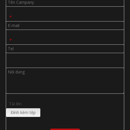
*
*
Tải lên
Đính kèm tệp