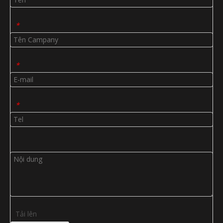
*
*
*
Tải lên