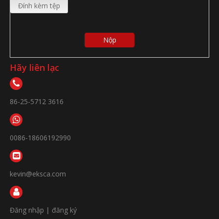
Đính kèm tệp
Nộp
Hãy liên lạc
86-25-5712 3616
0086-18606192990
kevin@eksca.com
Đăng nhập
|
đăng ký