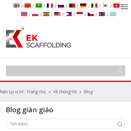
/
/
/
/
/
/
/
/
/
/
/
/
/
/
/
/
/
/
hiện tại vị trí:
Trang chủ
»
Về chúng tôi
»
Blog
Blog giàn giáo
Tìm kiếm