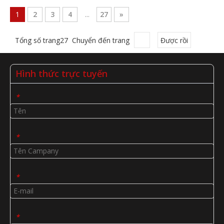
1
2
3
4
...
27
»
Tổng số trang27 Chuyển đến trang
Được rồi
Hình thức trực tuyến
*
*
*
*