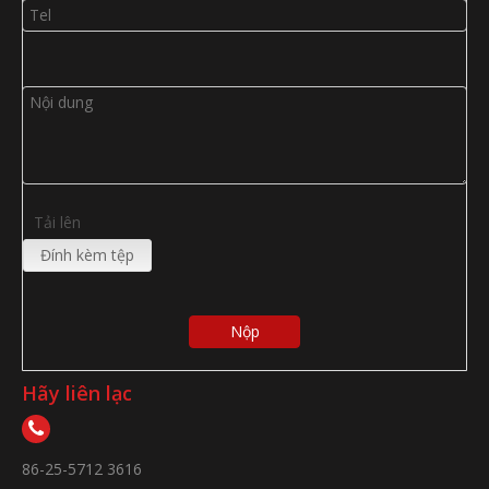
Tải lên
Đính kèm tệp
Nộp
Hãy liên lạc
86-25-5712 3616