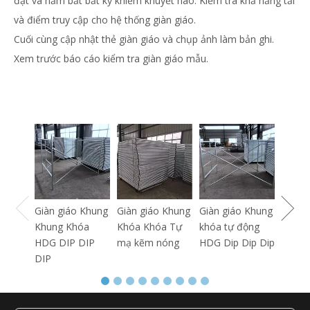
đặt và nắm bắt bất kỳ khiếm khuyết nào. Kiểm tra khả năng tải
và điểm truy cập cho
hệ thống giàn giáo
.
Cuối cùng cập nhật thẻ giàn giáo và chụp ảnh làm bản ghi.
Xem trước báo cáo kiểm tra giàn giáo mẫu.
Giàn g
qua c
hộp x
Giàn giáo Khung
Giàn giáo Khung
Giàn giáo Khung
Khung Khóa
Khóa Khóa Tự
khóa tự động
HDG DIP DIP
mạ kẽm nóng
HDG Dip Dip Dip
DIP