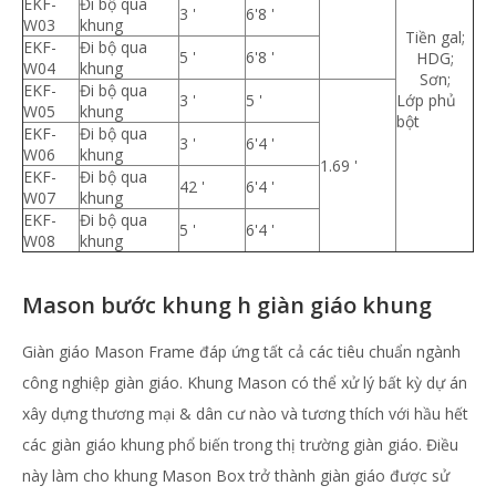
EKF-
Đi bộ qua
3 '
6'8 '
W03
khung
Tiền gal;
EKF-
Đi bộ qua
5 '
6'8 '
HDG;
W04
khung
Sơn;
EKF-
Đi bộ qua
3 '
5 '
Lớp phủ
W05
khung
bột
EKF-
Đi bộ qua
3 '
6'4 '
W06
khung
1.69 '
EKF-
Đi bộ qua
42 '
6'4 '
W07
khung
EKF-
Đi bộ qua
5 '
6'4 '
W08
khung
Mason bước khung h giàn giáo khung
Giàn giáo Mason Frame đáp ứng tất cả các tiêu chuẩn ngành
công nghiệp giàn giáo. Khung Mason có thể xử lý bất kỳ dự án
xây dựng thương mại & dân cư nào và tương thích với hầu hết
các giàn giáo khung phổ biến trong thị trường giàn giáo. Điều
này làm cho khung Mason Box trở thành giàn giáo được sử