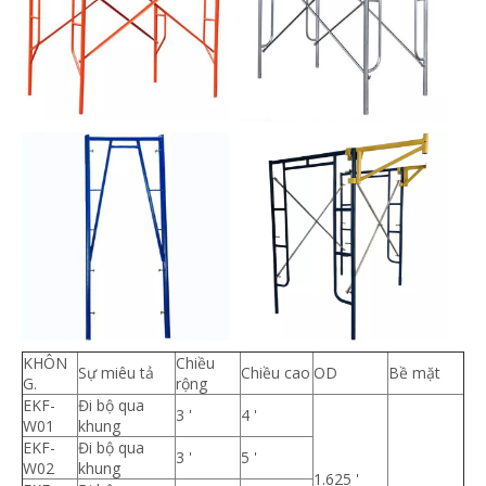
KHÔN
Chiều
Sự miêu tả
Chiều cao
OD
Bề mặt
G.
rộng
EKF-
Đi bộ qua
3 '
4 '
W01
khung
EKF-
Đi bộ qua
3 '
5 '
W02
khung
1.625 '