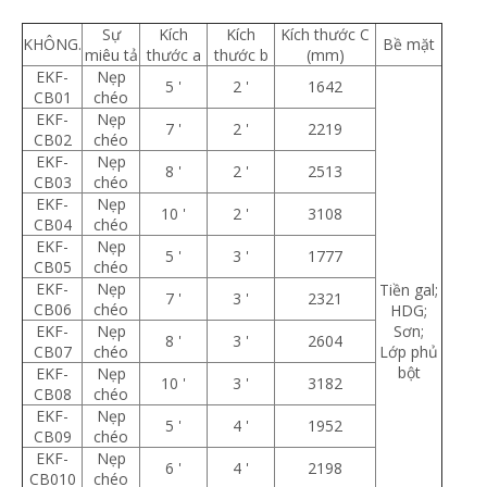
Sự
Kích
Kích
Kích thước C
KHÔNG.
Bề mặt
miêu tả
thước a
thước b
(mm)
EKF-
Nẹp
5 '
2 '
1642
CB01
chéo
EKF-
Nẹp
7 '
2 '
2219
CB02
chéo
EKF-
Nẹp
8 '
2 '
2513
CB03
chéo
EKF-
Nẹp
10 '
2 '
3108
CB04
chéo
EKF-
Nẹp
5 '
3 '
1777
CB05
chéo
EKF-
Nẹp
Tiền gal;
7 '
3 '
2321
CB06
chéo
HDG;
EKF-
Nẹp
Sơn;
8 '
3 '
2604
CB07
chéo
Lớp phủ
bột
EKF-
Nẹp
10 '
3 '
3182
CB08
chéo
EKF-
Nẹp
5 '
4 '
1952
CB09
chéo
EKF-
Nẹp
6 '
4 '
2198
CB010
chéo