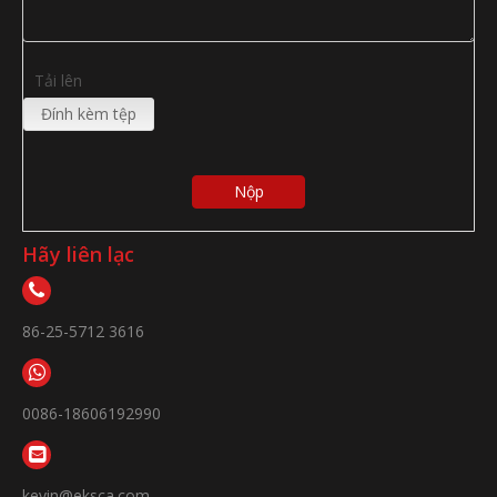
Tải lên
Đính kèm tệp
Nộp
Hãy liên lạc
86-25-5712 3616
0086-18606192990
kevin@eksca.com