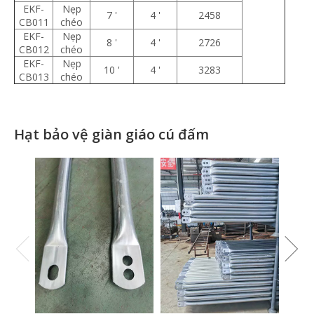
EKF-
Nẹp
7 '
4 '
2458
CB011
chéo
EKF-
Nẹp
8 '
4 '
2726
CB012
chéo
EKF-
Nẹp
10 '
4 '
3283
CB013
chéo
Hạt bảo vệ giàn giáo cú đấm