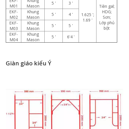
EKF-
Khung
5 '
3 '
M01
Mason
Tiền gal;
EKF-
Khung
HDG;
5 '
4 '
1.625 ';
M02
Mason
Sơn;
1.69 '
Lớp phủ
EKF-
Khung
5 '
5 '
bột
M03
Mason
EKF-
Khung
5 '
6'4 '
M04
Mason
Giàn giáo kiểu Ý