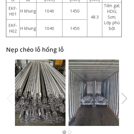
Tiền gal;
EKF-
H khung
1040
1450
HDG;
H01
48.3
Sơn;
Lớp phủ
EKF-
H khung
1040
1450
bột
H02
Nẹp chéo lỗ hổng lỗ