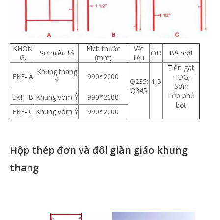
KHÔN
Kích thước
Vật
Sự miêu tả
OD
Bề mặt
G.
(mm)
liệu
Tiền gal;
Khung thang
EKF-IA
990*2000
HDG;
Ý
Q235;
1,5
Sơn;
Q345
'
Lớp phủ
EKF-IB
Khung vòm Ý
990*2000
bột
EKF-IC
Khung vòm Ý
990*2000
Hộp thép đơn và đôi giàn giáo khung
thang