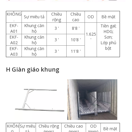
KHÔNG
Chiều
Chiều
Sự miêu tả
OD
Bề mặt
.
rộng
cao
EKF-
Khung căn
Tiền gal;
3 '
8'8 '
A01
hộ
HDG;
1.625
EKF-
Khung căn
Sơn;
3 '
10'8 '
'
A02
hộ
Lớp phủ
bột
EKF-
Khung căn
3 '
11'8 '
A03
hộ
H Giàn giáo khung
KHÔN
Sự miêu
Chiều rộng
Chiều cao
OD
Bề mặt
G.
tả
(mm)
(mm)
(mm)