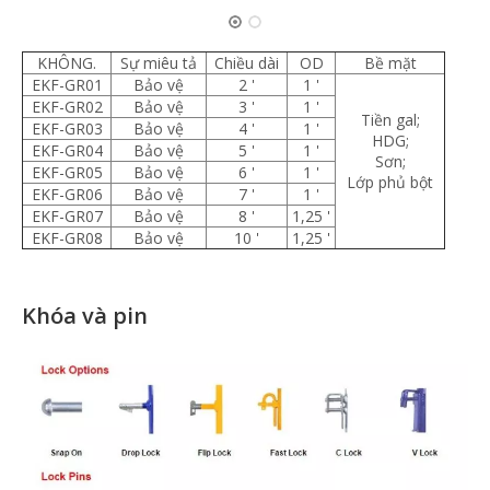
KHÔNG.
Sự miêu tả
Chiều dài
OD
Bề mặt
EKF-GR01
Bảo vệ
2 '
1 '
EKF-GR02
Bảo vệ
3 '
1 '
Tiền gal;
EKF-GR03
Bảo vệ
4 '
1 '
HDG;
EKF-GR04
Bảo vệ
5 '
1 '
Sơn;
EKF-GR05
Bảo vệ
6 '
1 '
Lớp phủ bột
EKF-GR06
Bảo vệ
7 '
1 '
EKF-GR07
Bảo vệ
8 '
1,25 '
EKF-GR08
Bảo vệ
10 '
1,25 '
Khóa và pin