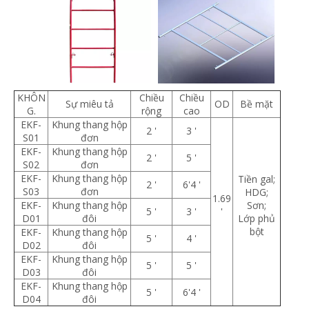
KHÔN
Chiều
Chiều
Sự miêu tả
OD
Bề mặt
G.
rộng
cao
EKF-
Khung thang hộp
2 '
3 '
S01
đơn
EKF-
Khung thang hộp
2 '
5 '
S02
đơn
EKF-
Khung thang hộp
Tiền gal;
2 '
6'4 '
S03
đơn
HDG;
1.69
EKF-
Khung thang hộp
Sơn;
5 '
3 '
'
D01
đôi
Lớp phủ
bột
EKF-
Khung thang hộp
5 '
4 '
D02
đôi
EKF-
Khung thang hộp
5 '
5 '
D03
đôi
EKF-
Khung thang hộp
5 '
6'4 '
D04
đôi