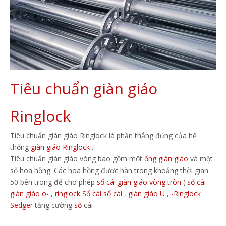
Tiêu chuẩn giàn giáo
Ringlock
Tiêu chuẩn giàn giáo Ringlock là phần thẳng đứng của hệ
thống
giàn giáo Ringlock
.
Tiêu chuẩn giàn giáo vòng bao gồm một
ống giàn giáo
và một
số hoa hồng. Các hoa hồng được hàn trong khoảng thời gian
50 bên trong để cho phép
sổ cái giàn giáo vòng tròn
(
sổ cái
giàn giáo o-
,
ringlock Sổ cái sổ cái
,
giàn giáo U
,
-Ringlock
Sedger
tăng cường
sổ
cái