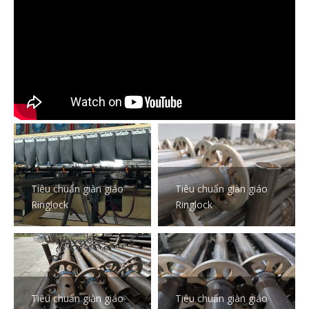
Tiêu chuẩn giàn giáo
Tiêu chuẩn giàn giáo
Ringlock
Ringlock
Tiêu chuẩn giàn giáo
Tiêu chuẩn giàn giáo