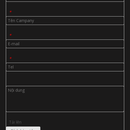
*
*
*
Tải lên