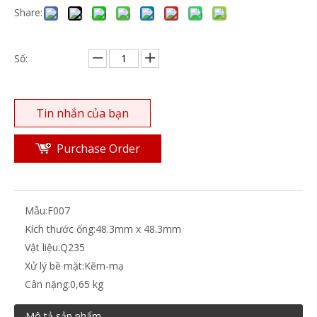
Share:
Số:
Tin nhắn của bạn
Purchase Order
Mẫu:
F007
Kích thước ống:
48.3mm x 48.3mm
Vật liệu:
Q235
Xử lý bề mặt:
Kẽm-mạ
Cân nặng:
0,65 kg
Mô tả sản phẩm