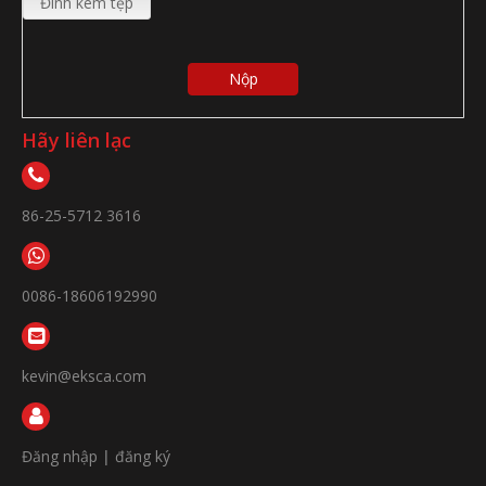
Đính kèm tệp
Nộp
Hãy liên lạc
86-25-5712 3616
0086-18606192990
kevin@eksca.com
Đăng nhập
|
đăng ký