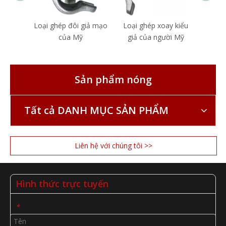
Loại ghép đôi giả mạo
Loại ghép xoay kiểu
Loại 
của Mỹ
giả của người Mỹ
giả
Sản phẩm nóng
Tất cả DANH MỤC SẢN PHẨM
Liên hệ với chúng tôi >>
Hình thức trực tuyến
*