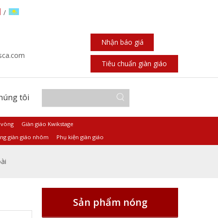
/
Nhận báo giá
sca.com
Tiêu chuẩn giàn giáo
chúng tôi
 vòng
Giàn giáo Kwikstage
ng giàn giáo nhôm
Phụ kiện giàn giáo
ài
Sản phẩm nóng