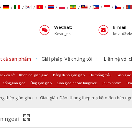
/
/
/
/
/
/
/
/
/
/
/
/
WeChat:
E-mail:
Kevin_ek
kevin@ek
t cả sản phẩm
Giải pháp
Về chúng tôi
Liên hệ với 
Jack cơ sở
Khớp nối giàn giáo
Bảng đi bộ giàn giáo
Hệ thống mẫu
Giàn giáo
Cổng giàn giáo
Ống giàn giáo
Giàn giáo nhôm Ringlock
Chùm nhôm
Tha
ng thép giàn giáo
»
Giàn giáo Dầm thang thép mạ kẽm đen bên ngo
ên ngoài