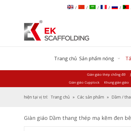
/
/
/
/
/
Trang chủ
Sản phẩm nóng
Tấ
Giàn giáo thép chống đỡ
Giàn giáo Cupplock
Khung giàn giáo
hiện tại vị trí:
Trang chủ
»
Các sản phẩm
»
Dầm / tha
Giàn giáo Dầm thang thép mạ kẽm đen b