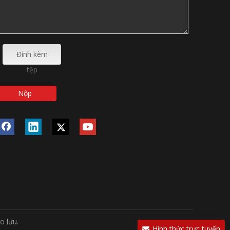
Đính kèm
tệp
Nộp
o lưu.
Hình thức trực tuyến