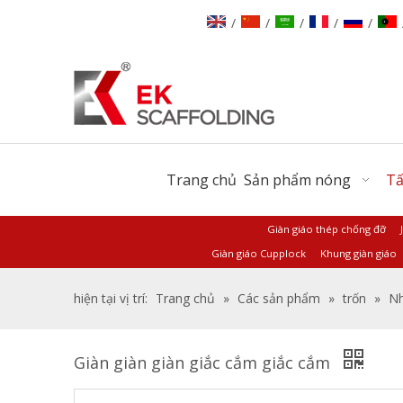
/
/
/
/
/
Trang chủ
Sản phẩm nóng
Tấ
Giàn giáo thép chống đỡ
Giàn giáo Cupplock
Khung giàn giáo
hiện tại vị trí:
Trang chủ
»
Các sản phẩm
»
trốn
»
Nh
Giàn giàn giàn giắc cắm giắc cắm