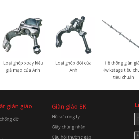
Loại ghép xoay kiểu
Loại ghép đôi của
Hệ thống giàn gi
giả mạo của Anh
Anh
Kwikstage tiêu ch
tiêu chuẩn
L
ất giàn giáo
Giàn giáo EK
Hồ sơ công ty
 chống đỡ
Giấy chứng nhận
Câu hỏi thường gặp