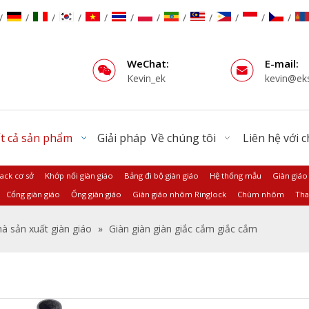
/
/
/
/
/
/
/
/
/
/
/
/
WeChat:
E-mail:
Kevin_ek
kevin@ek
t cả sản phẩm
Giải pháp
Về chúng tôi
Liên hệ với 
Jack cơ sở
Khớp nối giàn giáo
Bảng đi bộ giàn giáo
Hệ thống mẫu
Giàn giáo
Cổng giàn giáo
Ống giàn giáo
Giàn giáo nhôm Ringlock
Chùm nhôm
Tha
à sản xuất giàn giáo
»
Giàn giàn giàn giắc cắm giắc cắm