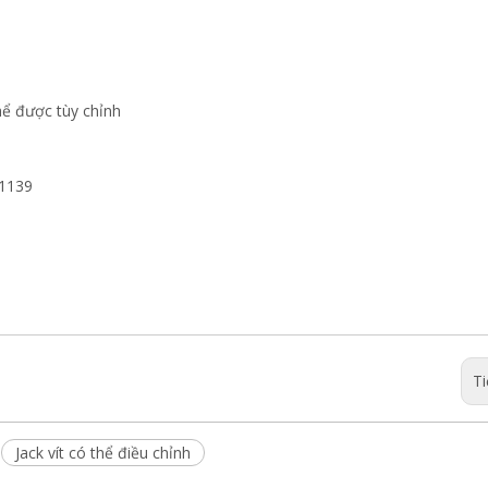
ể được tùy chỉnh
S1139
Ti
Jack vít có thể điều chỉnh