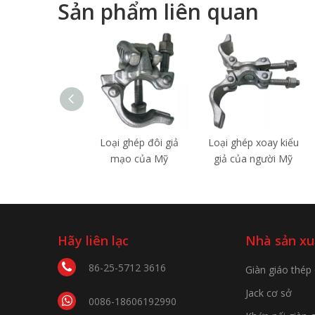
Sản phẩm liên quan
Loại ghép đôi giả
Loại ghép xoay kiểu
mạo của Mỹ
giả của người Mỹ
Hãy liên lạc
Nhà sản xu
86-25-5712 3616
Giàn giáo thép
Jack cơ sở
0086-18606192990