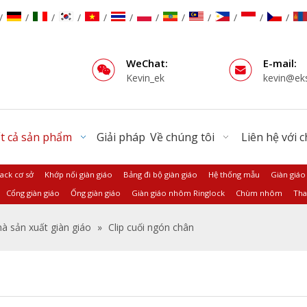
/
/
/
/
/
/
/
/
/
/
/
/
WeChat:
E-mail:
Kevin_ek
kevin@ek
t cả sản phẩm
Giải pháp
Về chúng tôi
Liên hệ với 
Jack cơ sở
Khớp nối giàn giáo
Bảng đi bộ giàn giáo
Hệ thống mẫu
Giàn giáo
Cổng giàn giáo
Ống giàn giáo
Giàn giáo nhôm Ringlock
Chùm nhôm
Tha
à sản xuất giàn giáo
»
Clip cuối ngón chân