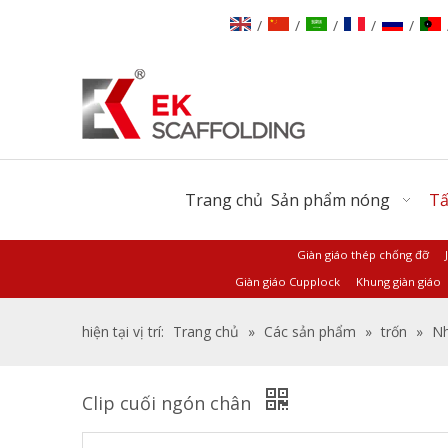
/
/
/
/
/
Trang chủ
Sản phẩm nóng
Tấ
Giàn giáo thép chống đỡ
Giàn giáo Cupplock
Khung giàn giáo
hiện tại vị trí:
Trang chủ
»
Các sản phẩm
»
trốn
»
Nh
Clip cuối ngón chân