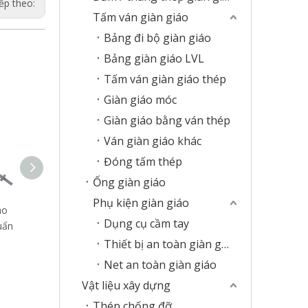
ếp theo:
Tấm ván giàn giáo
Bảng đi bộ giàn giáo
Bảng giàn giáo LVL
Tấm ván giàn giáo thép
Giàn giáo móc
Giàn giáo bằng ván thép
Ván giàn giáo khác
Đóng tấm thép
Ống giàn giáo
Phụ kiện giàn giáo
áo
Sổ lác giàn giáo được
Hệ thống giàn giáo
Giàn giáo 
Dụng cụ cầm tay
uẩn
mạ kẽm
được mạ kẽm nóng
Forged For
hổi
Cu
Thiết bị an toàn giàn giáo
Net an toàn giàn giáo
Vật liệu xây dựng
Thép chống đỡ