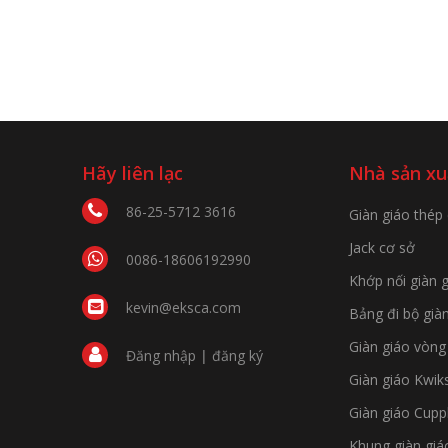
Hãy liên lạc
Nhà sản xu
86-25-5712 3616
Giàn giáo thép
Jack cơ sở
0086-18606192990
Khớp nối giàn 
kevin@eksca.com
Bảng đi bộ già
Giàn giáo vòng
Đăng nhập
|
đăng ký
Giàn giáo Kwik
Giàn giáo Cupp
Khung giàn giá