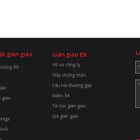
L
ất giàn giáo
Giàn giáo EK
Hồ sơ công ty
 chống đỡ
Giấy chứng nhận
Câu hỏi thường gặp
giáo
Video EK
n giáo
Tin tức giàn giáo
Giá giàn giáo
stage
lock
o