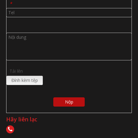
*
Tải lên
Đính kèm tệp
Nộp
Hãy liên lạc