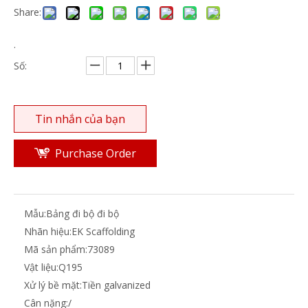
Share:
.
Số:
Tin nhắn của bạn
Purchase Order
Mẫu:
Bảng đi bộ đi bộ
Nhãn hiệu:
EK Scaffolding
Mã sản phẩm:
73089
Vật liệu:
Q195
Xử lý bề mặt:
Tiền galvanized
Cân nặng:
/